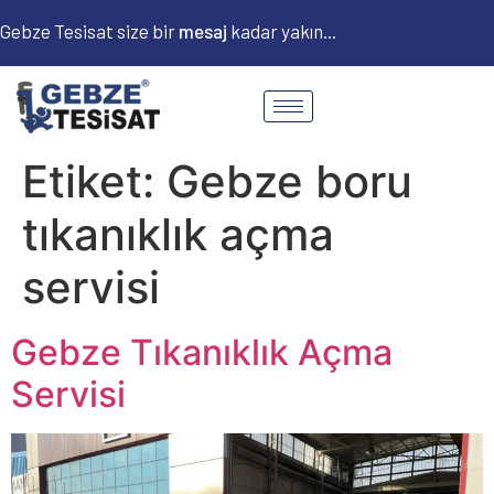
Gebze Tesisat size bir
m
e
s
a
j
kadar yakın...
Etiket:
Gebze boru
tıkanıklık açma
servisi
Gebze Tıkanıklık Açma
Servisi