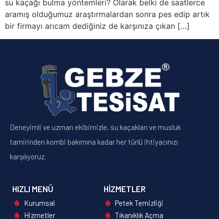
su kaçağı bulma yöntemleri? Olarak belki de saatlerce
aramış olduğumuz araştırmalardan sonra pes edip artık
bir firmayı arıcam dediğiniz de karşınıza çıkan […]
Deneyimli ve uzman ekibimizle, su kaçakları ve musluk
tamirinden kombi bakımına kadar her türlü ihtiyacınızı
karşılıyoruz.
HIZLI MENÜ
HIZMETLER
Kurumsal
Petek Temizliği
Hizmetler
Tıkanıklık Açma