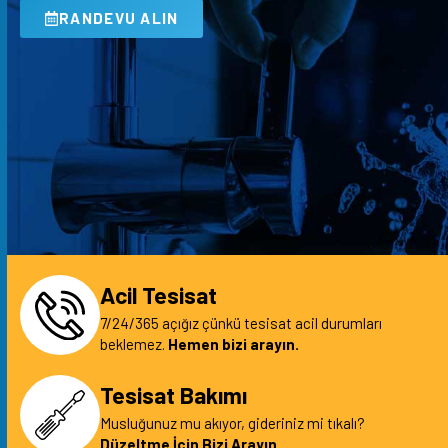
RANDEVU ALIN
Acil Tesisat
7/24/365 açığız çünkü tesisat acil durumları
beklemez.
Hemen bizi arayın.
Tesisat Bakımı
Musluğunuz mu akıyor, gideriniz mi tıkalı?
Düzeltme İçin Bizi Arayın.