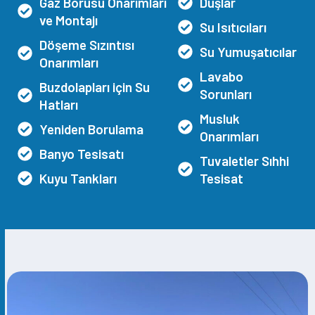
Gaz Borusu Onarımları
Duşlar
ve Montajı
Su Isıtıcıları
Döşeme Sızıntısı
Su Yumuşatıcılar
Onarımları
Lavabo
Buzdolapları için Su
Sorunları
Hatları
Musluk
Yeniden Borulama
Onarımları
Banyo Tesisatı
Tuvaletler Sıhhi
Kuyu Tankları
Tesisat