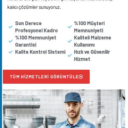
kalıcı çözümler sunuyoruz.
Son Derece
%100 Müşteri
Profesyonel Kadro
Memnuniyeti
%100 Memnuniyet
Kaliteli Malzeme
Garantisi
Kullanımı
Kalite Kontrol Sistemi
Hızlı ve Güvenilir
Hizmet
TÜM HIZMETLERI GÖRÜNTÜLE