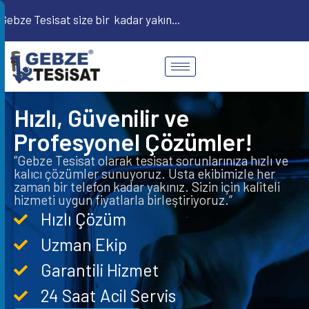
Gebze Tesisat size bir
t
e
l
e
f
o
kadar yakın...
Hızlı, Güvenilir ve
Profesyonel Çözümler!
“Gebze Tesisat olarak tesisat sorunlarınıza hızlı ve
kalıcı çözümler sunuyoruz. Usta ekibimizle her
zaman bir telefon kadar yakınız. Sizin için kaliteli
hizmeti uygun fiyatlarla birleştiriyoruz.”
Hızlı Çözüm
Uzman Ekip
Garantili Hizmet
24 Saat Acil Servis