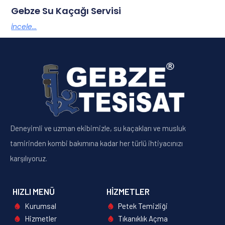
Gebze Su Kaçağı Servisi
İncele...
Gebze Su Kaçağı Tespit Servisi
İncele...
Deneyimli ve uzman ekibimizle, su kaçakları ve musluk
tamirinden kombi bakımına kadar her türlü ihtiyacınızı
karşılıyoruz.
HIZLI MENÜ
HIZMETLER
Kurumsal
Petek Temizliği
Hizmetler
Tıkanıklık Açma