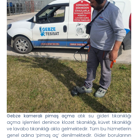
Gebze kameralı pimaş açma
atık su gideri tıkanıklığı
açma işlemleri denince klozet tıkanıklığı, küvet tıkanıklığı
ve lavabo tıkanıklığı akla gelmektedir. Tüm bu hizmetlerin
genel adına ‘pimaş aç’ denilmektedir. Gider borularının