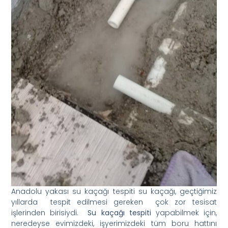
Anadolu yakası su kaçağı tespiti su kaçağı, geçtiğimiz
yıllarda tespit edilmesi gereken çok zor tesisat
işlerinden birisiydi.
Su kaçağı tespiti
yapabilmek için,
neredeyse evimizdeki, işyerimizdeki tüm boru hattını