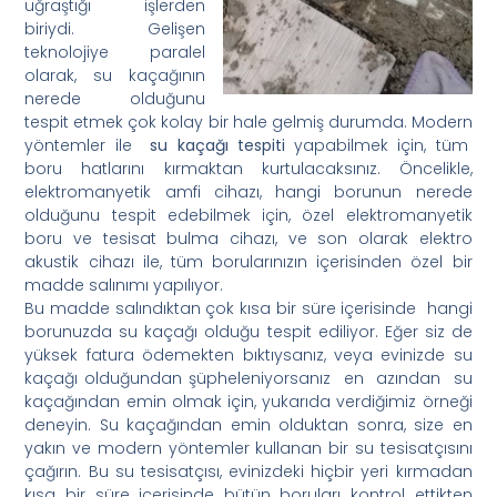
uğraştığı işlerden
biriydi. Gelişen
teknolojiye paralel
olarak, su kaçağının
nerede olduğunu
tespit etmek çok kolay bir hale gelmiş durumda. Modern
yöntemler ile
su kaçağı tespiti
yapabilmek için, tüm
boru hatlarını kırmaktan kurtulacaksınız. Öncelikle,
elektromanyetik amfi cihazı, hangi borunun nerede
olduğunu tespit edebilmek için, özel elektromanyetik
boru ve tesisat bulma cihazı, ve son olarak elektro
akustik cihazı ile, tüm borularınızın içerisinden özel bir
madde salınımı yapılıyor.
Bu madde salındıktan çok kısa bir süre içerisinde hangi
borunuzda su kaçağı olduğu tespit ediliyor. Eğer siz de
yüksek fatura ödemekten bıktıysanız, veya evinizde su
kaçağı olduğundan şüpheleniyorsanız en azından su
kaçağından emin olmak için, yukarıda verdiğimiz örneği
deneyin. Su kaçağından emin olduktan sonra, size en
yakın ve modern yöntemler kullanan bir su tesisatçısını
çağırın. Bu su tesisatçısı, evinizdeki hiçbir yeri kırmadan
kısa bir süre içerisinde bütün boruları kontrol ettikten