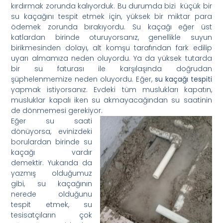
kırdırmak zorunda kalıyorduk. Bu durumda bizi küçük bir
su kaçağını tespit etmek için, yüksek bir miktar para
ödemek zorunda bırakıyordu. Su kaçağı eğer üst
katlardan birinde oturuyorsanız, genellikle suyun
birikmesinden dolayı, alt komşu tarafından fark edilip
uyarı almamıza neden oluyordu. Ya da yüksek tutarda
bir su faturası ile karşılaşında doğrudan
şüphelenmemize neden oluyordu. Eğer,
su kaçağı tespiti
yapmak istiyorsanız. Evdeki tüm muslukları kapatın,
musluklar kapalı iken su akmayacağından su saatinin
de dönmemesi gerekiyor.
Eğer su saati
dönüyorsa, evinizdeki
borulardan birinde su
kaçağı vardır
demektir. Yukarıda da
yazmış olduğumuz
gibi, su kaçağının
nerede olduğunu
tespit etmek, su
tesisatçıların çok