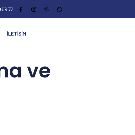
 69 72
İLETIŞIM
ma ve