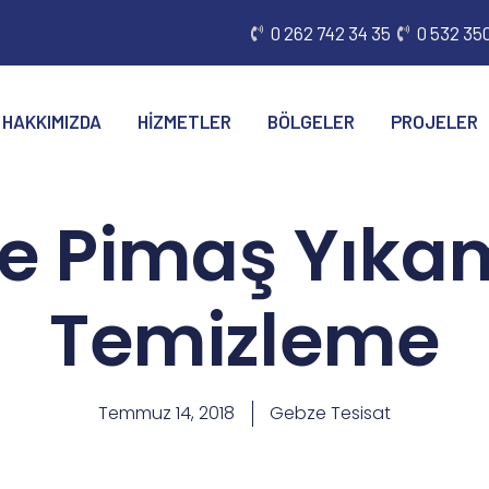
0 262 742 34 35
0 532 350
HAKKIMIZDA
HIZMETLER
BÖLGELER
PROJELER
e Pimaş Yıka
Temizleme
Temmuz 14, 2018
Gebze Tesisat