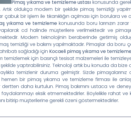
Pimaş yıkama ve temizleme ustası
konusunda gerekli
. Artık oldukça modern bir şekilde pimaş temizliği yapılma
lar çabuk bir işlem ile tıkanıklığın açılması için borulara
aş yıkama ve temizleme
konusunda boru larınızın zarar v
apılarak cd halinde müşterilere verilmektedir ve pimaşı
lmektedir. Modern teknolojinin beraberinde getirmiş o
pimaş temizliği ve bakımı yapılmaktadır. Pimaşlar da boru
tahribatı sağladığı için
Kocaeli pimaş yıkama ve temizlem
ları temizlemek için basınçlı tesisat malzemeleri ile temizl
ir şekilde yaptırabilirsiniz. Teknoloji artık bu konuda da biz
lıkla temizlenir duruma gelmiştir. Sizde pimaşalarınız d
hemen bir pimaş yıkama ve temizleme firması ile anlaşı
r dertten daha kurtulun. Pimaş bakımını ustaca ve deneyi
 faydalanmayı eksik etmemektedirler. Böylelikle rahat ve ko
 bitirip müşterilerine gerekli özeni göstermektedirler.