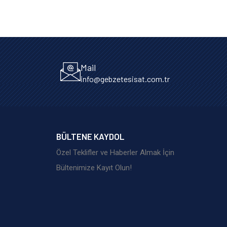
Mail
info@gebzetesisat.com.tr
BÜLTENE KAYDOL
Özel Teklifler ve Haberler Almak İçin
Bültenimize Kayıt Olun!