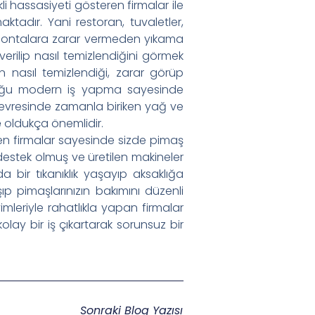
 hassasiyeti gösteren firmalar ile
ktadır. Yani restoran, tuvaletler,
 ve contalara zarar vermeden yıkama
erilip nasıl temizlendiğini görmek
n nasıl temizlendiği, zarar görüp
lduğu modern iş yapma sayesinde
 çevresinde zamanla biriken yağ ve
e
oldukça önemlidir.
eyen firmalar sayesinde sizde pimaş
e destek olmuş ve üretilen makineler
a bir tıkanıklık yaşayıp aksaklığa
p pimaşlarınızın bakımını düzenli
mleriyle rahatlıkla yapan firmalar
lay bir iş çıkartarak sorunsuz bir
Sonraki Blog Yazısı