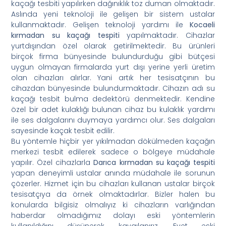
kaçağı tesbiti yapılırken dağınıklık toz duman olmaktadır.
Aslında yeni teknoloji ile gelişen bir sistem ustalar
kullanmaktadır. Gelişen teknoloji yardımı ile
Kocaeli
kırmadan
su kaçağı tespiti
yapılmaktadır. Cihazlar
yurtdışından özel olarak getirilmektedir. Bu ürünleri
birçok firma bünyesinde bulundurduğu gibi bütçesi
uygun olmayan firmalarda yurt dışı yerine yerli üretim
olan cihazları alırlar. Yani artık her tesisatçının bu
cihazdan bünyesinde bulundurmaktadır. Cihazın adı su
kaçağı tesbit bulma dedektörü denmektedir. Kendine
özel bir adet kulaklığı bulunan cihaz bu kulaklık yardımı
ile ses dalgalarını duymaya yardımcı olur. Ses dalgaları
sayesinde kaçak tesbit edilir.
Bu yöntemle hiçbir yer yıkılmadan dökülmeden kaçağın
merkezi tesbit edilerek sadece o bölgeye müdahale
yapılır. Özel cihazlarla
Darıca kırmadan su kaçağı tespiti
yapan deneyimli ustalar anında müdahale ile sorunun
çözerler. Hizmet için bu cihazları kullanan ustalar birçok
tesisatçıya da örnek olmaktadırlar. Bizler halen bu
konularda bilgisiz olmalıyız ki cihazların varlığından
haberdar olmadığımız dolayı eski yöntemlerin
kullanıldığını düşünerek kaygılanırız. Evet eski