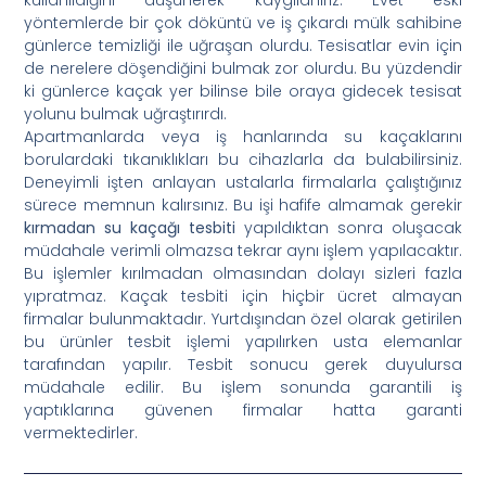
yöntemlerde bir çok döküntü ve iş çıkardı mülk sahibine
günlerce temizliği ile uğraşan olurdu. Tesisatlar evin için
de nerelere döşendiğini bulmak zor olurdu. Bu yüzdendir
ki günlerce kaçak yer bilinse bile oraya gidecek tesisat
yolunu bulmak uğraştırırdı.
Apartmanlarda veya iş hanlarında su kaçaklarını
borulardaki tıkanıklıkları bu cihazlarla da bulabilirsiniz.
Deneyimli işten anlayan ustalarla firmalarla çalıştığınız
sürece memnun kalırsınız. Bu işi hafife almamak gerekir
kırmadan su kaçağı tesbiti
yapıldıktan sonra oluşacak
müdahale verimli olmazsa tekrar aynı işlem yapılacaktır.
Bu işlemler kırılmadan olmasından dolayı sizleri fazla
yıpratmaz. Kaçak tesbiti için hiçbir ücret almayan
firmalar bulunmaktadır. Yurtdışından özel olarak getirilen
bu ürünler tesbit işlemi yapılırken usta elemanlar
tarafından yapılır. Tesbit sonucu gerek duyulursa
müdahale edilir. Bu işlem sonunda garantili iş
yaptıklarına güvenen firmalar hatta garanti
vermektedirler.