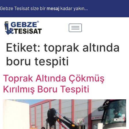
Gebze Tesisat size bir
m
e
s
a
j
kadar yakın...
Etiket:
toprak altında
boru tespiti
Toprak Altında Çökmüş
Kırılmış Boru Tespiti