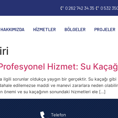
0 262 742 34 35
0 532 350
HAKKIMIZDA
HIZMETLER
BÖLGELER
PROJELER
ri
rofesyonel Hizmet: Su Kaçağı
la ilgili sorunlar oldukça yaygın bir gerçektir. Su kaçağı gi
ahale edilemezse maddi ve manevi zararlara neden olabilir. 
nın önemi ve su kaçağının sonundaki hizmetleri ele […]
Telefon