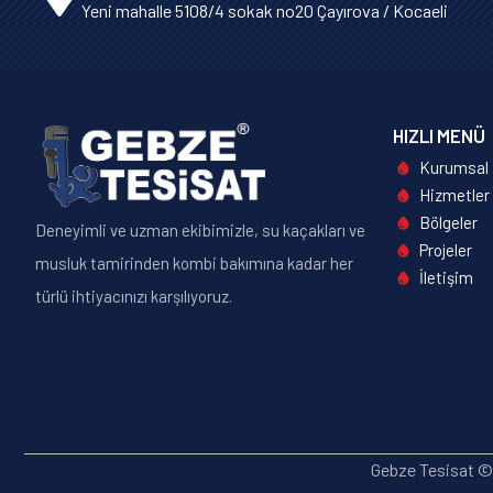
Yeni mahalle 5108/4 sokak no20 Çayırova / Kocaeli
HIZLI MENÜ
Kurumsal
Hizmetler
Bölgeler
Deneyimli ve uzman ekibimizle, su kaçakları ve
Projeler
musluk tamirinden kombi bakımına kadar her
İletişim
türlü ihtiyacınızı karşılıyoruz.
Gebze Tesisat © 