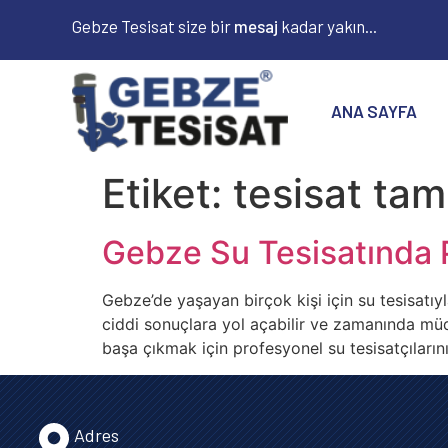
Gebze Tesisat size bir
m
e
s
a
j
kadar yakın...
ANA SAYFA
Etiket:
tesisat tami
Gebze Su Tesisatında P
Gebze’de yaşayan birçok kişi için su tesisatıy
ciddi sonuçlara yol açabilir ve zamanında müd
başa çıkmak için profesyonel su tesisatçıları
Adres