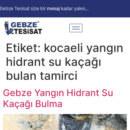
Gebze Tesisat size bir
m
e
s
a
j
kadar yakın...
Etiket:
kocaeli yangın
hidrant su kaçağı
bulan tamirci
Gebze Yangın Hidrant Su
Kaçağı Bulma