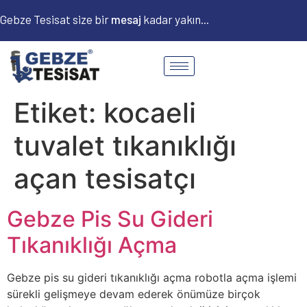
Gebze Tesisat size bir
m
e
s
a
j
kadar yakın...
Etiket:
kocaeli
tuvalet tıkanıklığı
açan tesisatçı
Gebze Pis Su Gideri
Tıkanıklığı Açma
Gebze pis su gideri tıkanıklığı açma robotla açma işlemi
sürekli gelişmeye devam ederek önümüze birçok