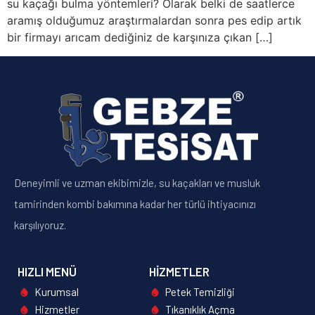
su kaçağı bulma yöntemleri? Olarak belki de saatlerce
aramış olduğumuz araştırmalardan sonra pes edip artık
bir firmayı arıcam dediğiniz de karşınıza çıkan […]
Deneyimli ve uzman ekibimizle, su kaçakları ve musluk
tamirinden kombi bakımına kadar her türlü ihtiyacınızı
karşılıyoruz.
HIZLI MENÜ
HIZMETLER
Kurumsal
Petek Temizliği
Hizmetler
Tıkanıklık Açma