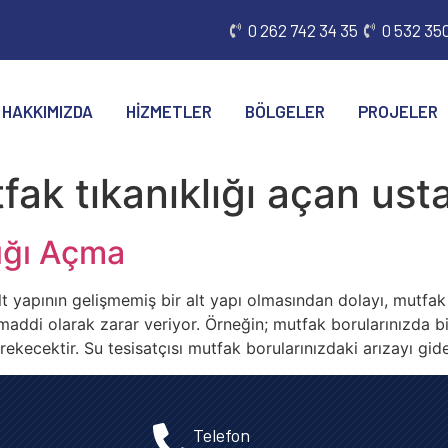
0 262 742 34 35
0 532 350
HAKKIMIZDA
HIZMETLER
BÖLGELER
PROJELER
fak tıkanıklığı açan ust
ığı Açma
lt yapının gelişmemiş bir alt yapı olmasından dolayı, mutf
addi olarak zarar veriyor. Örneğin; mutfak borularınızda bi
erekecektir. Su tesisatçısı mutfak borularınızdaki arızayı 
Telefon