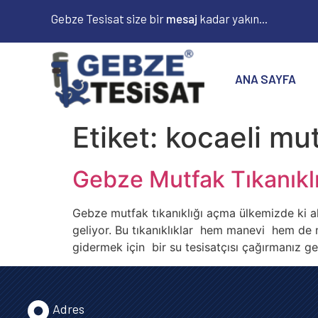
Gebze Tesisat size bir
m
e
s
a
j
kadar yakın...
ANA SAYFA
Etiket:
kocaeli mut
Gebze Mutfak Tıkanıkl
Gebze mutfak tıkanıklığı açma ülkemizde ki a
geliyor. Bu tıkanıklıklar hem manevi hem de m
gidermek için bir su tesisatçısı çağırmanız g
Adres