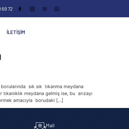
 69 72
İLETIŞIM
a
ak borularında sık sık tıkanma meydana
r tıkanıklık meydana gelmiş ise, bu arızayı
gidermek amacıyla borudaki […]
Mail