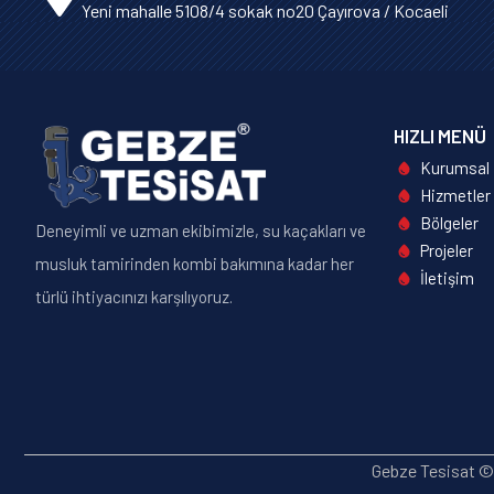
Yeni mahalle 5108/4 sokak no20 Çayırova / Kocaeli
HIZLI MENÜ
Kurumsal
Hizmetler
Bölgeler
Deneyimli ve uzman ekibimizle, su kaçakları ve
Projeler
musluk tamirinden kombi bakımına kadar her
İletişim
türlü ihtiyacınızı karşılıyoruz.
Gebze Tesisat © 