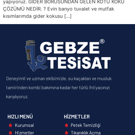
yapıyoruz. GİDER BORUSUNDAN GELEN KÖTÜ KOKU
ÇÖZÜMÜ NEDİR. ? Evin banyo tuvalet ve mutfak
kısımlarımda gider kokusu […]
Deneyimli ve uzman ekibimizle, su kaçakları ve musluk
tamirinden kombi bakımına kadar her türlü ihtiyacınızı
karşılıyoruz.
HIZLI MENÜ
HIZMETLER
Kurumsal
Petek Temizliği
Hizmetler
Tıkanıklık Açma