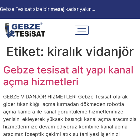
Gebze Tesisat size bir
m
e
s
a
j
kadar yakın...
Etiket:
kiralık vidanjör
Gebze tesisat alt yapı kanal
açma hizmetleri
GEBZE VİDANJÖR HİZMETLERİ Gebze Tesisat olarak
gider tıkanıklığı açma kırmadan dökmeden robotla
açma kamera ile kanal görüntüleme hizmetlerimize
yenisini ekleyerek yüksek basınçlı kanal açma aracımızla
hizmetlerimize devam ediyoruz kombine kanal açma
aracımız foseptik çekimi atık su tahliyesi işlerinizi