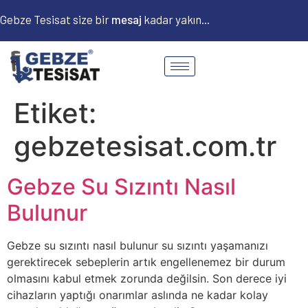
Gebze Tesisat size bir
m
e
s
a
j
kadar yakın...
Etiket:
gebzetesisat.com.tr
Gebze Su Sızıntı Nasıl
Bulunur
Gebze su sızıntı nasıl bulunur su sızıntı yaşamanızı
gerektirecek sebeplerin artık engellenemez bir durum
olmasını kabul etmek zorunda değilsin. Son derece iyi
cihazların yaptığı onarımlar aslında ne kadar kolay