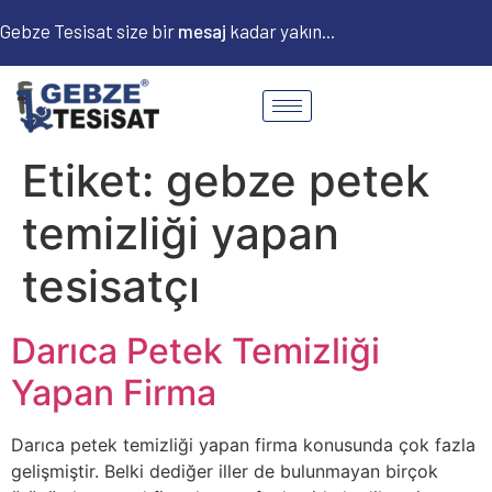
Gebze Tesisat size bir
m
e
s
a
j
kadar yakın...
Etiket:
gebze petek
temizliği yapan
tesisatçı
Darıca Petek Temizliği
Yapan Firma
Darıca petek temizliği yapan firma konusunda çok fazla
gelişmiştir. Belki dediğer iller de bulunmayan birçok