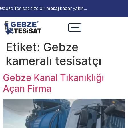
Gebze Tesisat size bir
m
e
s
a
j
kadar yakın...
Etiket:
Gebze
kameralı tesisatçı
Gebze Kanal Tıkanıklığı
Açan Firma