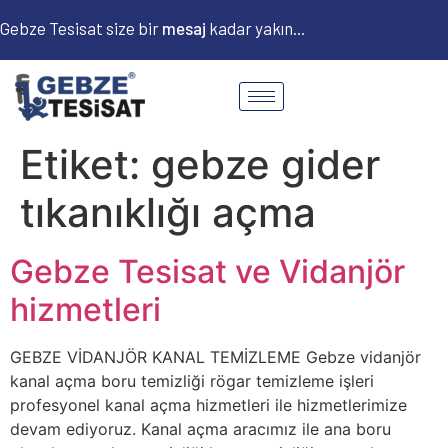
Gebze Tesisat size bir
m
e
s
a
j
kadar yakın...
Etiket:
gebze gider
tıkanıklığı açma
Gebze Tesisat ve Vidanjör
hizmetleri
GEBZE VİDANJÖR KANAL TEMİZLEME Gebze vidanjör
kanal açma boru temizliği rögar temizleme işleri
profesyonel kanal açma hizmetleri ile hizmetlerimize
devam ediyoruz. Kanal açma aracımız ile ana boru