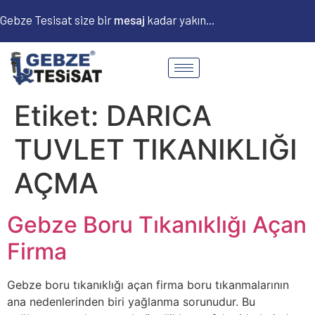
Gebze Tesisat size bir
m
e
s
a
j
kadar yakın...
Etiket:
DARICA
TUVLET TIKANIKLIĞI
AÇMA
Gebze Boru Tıkanıklığı Açan
Firma
Gebze boru tıkanıklığı açan firma boru tıkanmalarının
ana nedenlerinden biri yağlanma sorunudur. Bu