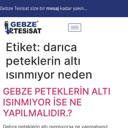
Gebze Tesisat size bir
m
e
s
a
j
kadar yakın...
Etiket:
darıca
peteklerin altı
ısınmıyor neden
GEBZE PETEKLERİN ALTI
ISINMIYOR İSE NE
YAPILMALIDIR.?
Gebze peteklerin altı ısınmıyorsa ne yapmalısınız