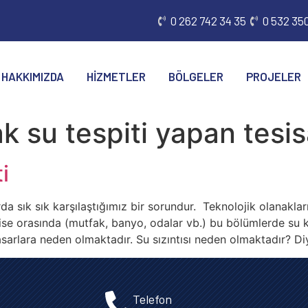
0 262 742 34 35
0 532 350
HAKKIMIZDA
HIZMETLER
BÖLGELER
PROJELER
k su tespiti yapan tesis
i
arda sık sık karşılaştığımız bir sorundur. Teknolojik olanak
 ise orasında (mutfak, banyo, odalar vb.) bu bölümlerde su
hasarlara neden olmaktadır. Su sızıntısı neden olmaktadır? Di
Telefon