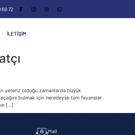
 69 72
İLETIŞIM
atçı
ların yeteriz olduğu zamanlarda büyük
 kaçağını bulmak için neredeyse tüm fayanslar
ye […]
Mail