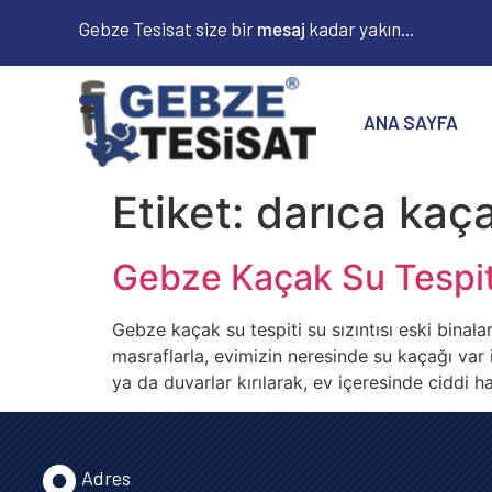
Gebze Tesisat size bir
m
e
s
a
j
kadar yakın...
ANA SAYFA
Etiket:
darıca kaça
Gebze Kaçak Su Tespit
Gebze kaçak su tespiti su sızıntısı eski binal
masraflarla, evimizin neresinde su kaçağı var
ya da duvarlar kırılarak, ev içeresinde ciddi 
Adres