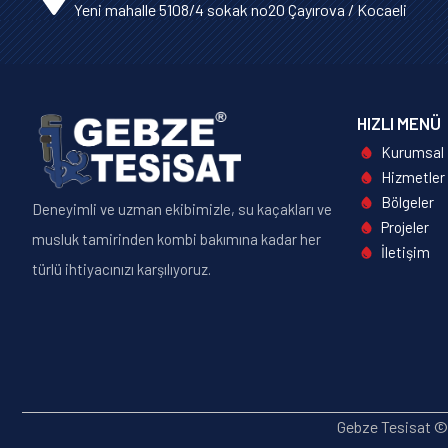
Yeni mahalle 5108/4 sokak no20 Çayırova / Kocaeli
HIZLI MENÜ
Kurumsal
Hizmetler
Bölgeler
Deneyimli ve uzman ekibimizle, su kaçakları ve
Projeler
musluk tamirinden kombi bakımına kadar her
İletişim
türlü ihtiyacınızı karşılıyoruz.
Gebze Tesisat © 