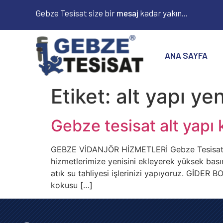
Gebze Tesisat size bir
m
e
s
a
j
kadar yakın...
ANA SAYFA
Etiket:
alt yapı ye
Gebze tesisat alt yapı
GEBZE VİDANJÖR HİZMETLERİ Gebze Tesisat o
hizmetlerimize yenisini ekleyerek yüksek bas
atık su tahliyesi işlerinizi yapıyoruz. Gİ
kokusu […]