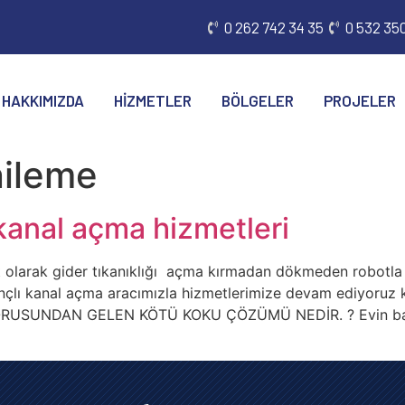
0 262 742 34 35
0 532 350
HAKKIMIZDA
HIZMETLER
BÖLGELER
PROJELER
nileme
 kanal açma hizmetleri
larak gider tıkanıklığı açma kırmadan dökmeden robotla 
ınçlı kanal açma aracımızla hizmetlerimize devam ediyoruz
DER BORUSUNDAN GELEN KÖTÜ KOKU ÇÖZÜMÜ NEDİR. ? Evin ban