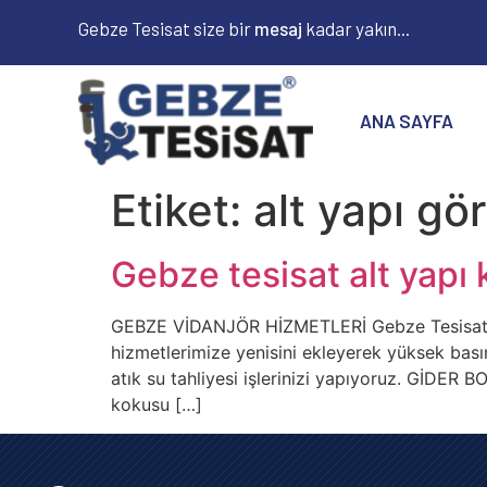
Gebze Tesisat size bir
m
e
s
a
j
kadar yakın...
ANA SAYFA
Etiket:
alt yapı g
Gebze tesisat alt yapı
GEBZE VİDANJÖR HİZMETLERİ Gebze Tesisat o
hizmetlerimize yenisini ekleyerek yüksek bas
atık su tahliyesi işlerinizi yapıyoruz. Gİ
kokusu […]