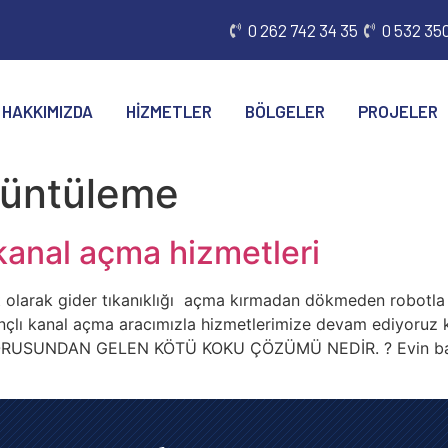
0 262 742 34 35
0 532 350
HAKKIMIZDA
HIZMETLER
BÖLGELER
PROJELER
örüntüleme
 kanal açma hizmetleri
larak gider tıkanıklığı açma kırmadan dökmeden robotla 
ınçlı kanal açma aracımızla hizmetlerimize devam ediyoruz
DER BORUSUNDAN GELEN KÖTÜ KOKU ÇÖZÜMÜ NEDİR. ? Evin ban