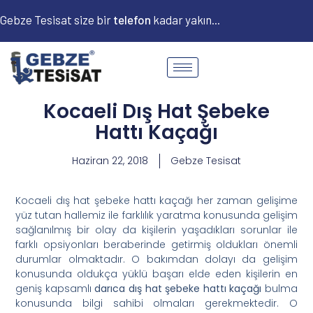
Gebze Tesisat size bir
t
e
l
e
f
o
n
kadar yakın...
Kocaeli Dış Hat Şebeke
Hattı Kaçağı
Haziran 22, 2018
Gebze Tesisat
Kocaeli dış hat şebeke hattı kaçağı her zaman gelişime
yüz tutan hallemiz ile farklılık yaratma konusunda gelişim
sağlanılmış bir olay da kişilerin yaşadıkları sorunlar ile
farklı opsiyonları beraberinde getirmiş oldukları önemli
durumlar olmaktadır. O bakımdan dolayı da gelişim
konusunda oldukça yüklü başarı elde eden kişilerin en
geniş kapsamlı
darıca dış hat şebeke hattı kaçağı
bulma
konusunda bilgi sahibi olmaları gerekmektedir. O