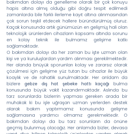
bakımdan dolayı da genelleme olarak bir çok konuyu
hapis altına almış olduğu gibi doğru tespit edilmedi
zamanlarda bile farklı ilerleme kayıt altına alınmasından
çok sorun teşkil etdecek hallere büründürülmüş oluruz.
Kaçak konusunda artık günümüzün en gelişmi,ş hali olan
teknoloj,ik ürünlerden cihazların kapsamı altında sorunu
en kolay teknik ile bulmamız gelişime katkı
sağlamaktadır.
O bakımdan dolayı da her zaman bu işte uzman olan
kişi ve ya kuruluşlardan yardım alınması gerekilmektedir.
Her alanda bnüyük sporuınları kolay ve zararsız olarak
çözülmesi için gelişime yüz tutan bu cihazlar ile büyük
koaylık ve de rahatlık sunulmaktadır. Her anldam da
bizlere
gebze dış hat şebeke hattı kaçağı
bulma
konusunda büyük vakit kazandırmaktadır. Aslında bu
tarz sorunlarda bizlerrin yapması gereken arada bir
muhakak ki bu işle uğraşan uzman yerlerden destek
alarak bakım yaptırmamız konusunda gelişme
sağlamasına yardımcı olmamız gerekmektedir. O
bakımdan dolayı da bu tarz sorunların da önüne
geçmiş bulunmuş olacağız. Her anlamda bizler, devasa
yapıt diye bilinen teknolojik ürünlerden yardım alarak